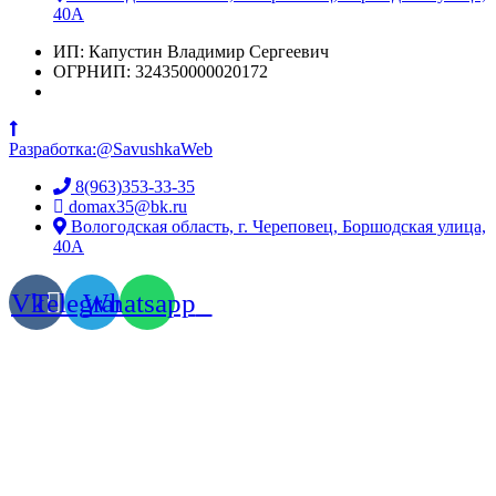
40А
ИП: Капустин Владимир Сергеевич
ОГРНИП: 324350000020172
Разработка:@SavushkaWeb
8(963)353-33-35
domax35@bk.ru
Вологодская область, г. Череповец, Боршодская улица,
40А
Vk
Telegram
Whatsapp