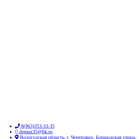
8(963)353-33-35
domax35@bk.ru
Вологодская область, г. Череповец, Боршодская улица,