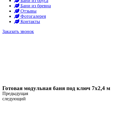
Бани из бруса
Бани из бревна
Отзывы
Фотогалерея
Контакты
Заказать звонок
Главная
Каркасные бани
Бани из бруса
Бани из бревна
Отзывы
Фотогалерея
Контакты
Заказать звонок
Готовая модульная баня под ключ 7х2,4 м
Предыдущая
следующий