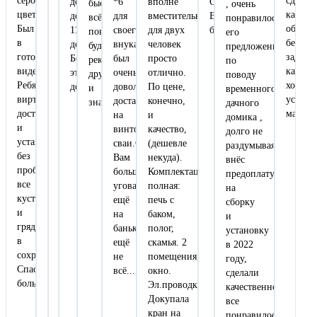
сером
сделал
доставка
*6
вполне
СПАСИБО
быстро...
, очень
цвете.
как
дороговато,
для
вместительной,
Вам
всё
понравилось
Был
обгова
11000т
своего
для двух
большое
понравилось...
его
в
без
до
внука,он
человек
будем
предложение
готовом
задерж
Ботово
был
просто
рекомендовать
по
виде.
качест
это
очень
отлично.
друзьям
поводу
Ребята
хороше
дорого.
доволен.Вовремя
По цене,
и
временного
виртуозы,
устано
доставили,установили
конечно,
знакомым!!!
дачного
доставили
манипу
на
и
домика ,
и
винтовые
качество,
долго не
установили
сваи.Спасибо
(дешевле
раздумывая
без
Вам
некуда).
внёс
проблем,
большое.Меня
Комплектация
предоплату
все
уговаривает
полная:
на
кусты
ещё
печь с
сборку
и
на
баком,
и
грядки
баньку,это
полог,
установку
в
ещё
скамья. 2
в 2022
сохранности.
не
помещения,
году,
Спасибо
всё...
окно.
сделали
большое!
Эл.проводка.
качественно,
Докупала
все
кран на
понравилось,