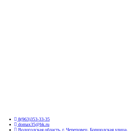
8(963)353-33-35
domax35@bk.ru
Вологодская область, г. Череповец, Боршодская улица,