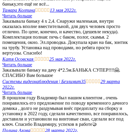
баньку,это ещё не всё...
Тамара Колпина





13 мая 2022г.
Читать больше
Заказывала баньку 4 х 2,4. Снаружи маленькая, внутри
оказалась вполне вместительной, для двух человек просто
отлично. По цене, конечно, и качество, (дешевле некуда).
Комплектация полная: печь с баком, полог, скамья. 2
помещения, окно. Эл.проводка. Докупала кран на бак, зонтик
на трубу. Установка над проводами, но ребята просто
вертуозы. Спасибо!
Катя Осовская





25 мая 2022г.
Читать больше
Заказывали баньку на дачу 4*2.5м.БАНЬКА СУПЕР!!!!🤗.
СПАСИБО Вам большое
Системы видеонаблюдения | Безлимит35





29 марта
2022г.
Читать больше
В прошлом году Владимир был нашим клиентом , очень
понравилось его предложение по поводу временного дачного
домика , долго не раздумывая внёс предоплату на сборку и
установку в 2022 году, сделали качественно, все понравилось,
доставили и установили на винтовые сваи, сделали все под
ключ. Спасибо Владимиру, успехов в работе🤝
Полина Ахова





28 марта 2022г.