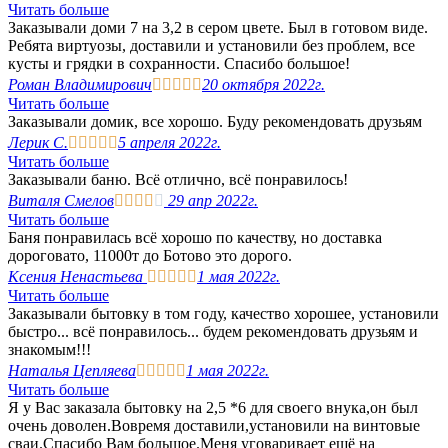
Читать больше
Заказывали доми 7 на 3,2 в сером цвете. Был в готовом виде.
Ребята виртуозы, доставили и установили без проблем, все
кусты и грядки в сохранности. Спасибо большое!
Роман Владимирович





20 октября 2022г.
Читать больше
Заказывали домик, все хорошо. Буду рекомендовать друзьям
Лерик С.





5 апреля 2022г.
Читать больше
Заказывали баню. Всё отлично, всё понравилось!
Виталя Смелов





29 апр 2022г.
Читать больше
Баня понравилась всё хорошо по качеству, но доставка
дороговато, 11000т до Ботово это дорого.
Ксения Ненастьева





1 мая 2022г.
Читать больше
Заказывали бытовку в том году, качество хорошее, установили
быстро... всё понравилось... будем рекомендовать друзьям и
знакомым!!!
Наталья Цепляева





1 мая 2022г.
Читать больше
Я у Вас заказала бытовку на 2,5 *6 для своего внука,он был
очень доволен.Вовремя доставили,установили на винтовые
сваи.Спасибо Вам большое.Меня уговаривает ещё на