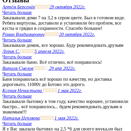
Отзывы
Артём Берсенёв





29 октября 2022г.
Читать больше
Заказывали доми 7 на 3,2 в сером цвете. Был в готовом виде.
Ребята виртуозы, доставили и установили без проблем, все
кусты и грядки в сохранности. Спасибо большое!
Роман Владимирович





20 октября 2022г.
Читать больше
Заказывали домик, все хорошо. Буду рекомендовать друзьям
Лерик С.





5 апреля 2022г.
Читать больше
Заказывали баню. Всё отлично, всё понравилось!
Виталя Смелов





29 апр 2022г.
Читать больше
Баня понравилась всё хорошо по качеству, но доставка
дороговато, 11000т до Ботово это дорого.
Ксения Ненастьева





1 мая 2022г.
Читать больше
Заказывали бытовку в том году, качество хорошее, установили
быстро... всё понравилось... будем рекомендовать друзьям и
знакомым!!!
Наталья Цепляева





1 мая 2022г.
Читать больше
Я у Вас заказала бытовку на 2,5 *6 для своего внука,он был