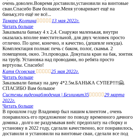
очень доволен.Вовремя доставили,установили на винтовые
сваи.Спасибо Вам большое.Меня уговаривает ещё на
баньку,это ещё не всё...
Тамара Колпина





13 мая 2022г.
Читать больше
Заказывала баньку 4 х 2,4. Снаружи маленькая, внутри
оказалась вполне вместительной, для двух человек просто
отлично. По цене, конечно, и качество, (дешевле некуда).
Комплектация полная: печь с баком, полог, скамья. 2
помещения, окно. Эл.проводка. Докупала кран на бак, зонтик
на трубу. Установка над проводами, но ребята просто
вертуозы. Спасибо!
Катя Осовская





25 мая 2022г.
Читать больше
Заказывали баньку на дачу 4*2.5м.БАНЬКА СУПЕР!!!!🤗.
СПАСИБО Вам большое
Системы видеонаблюдения | Безлимит35





29 марта
2022г.
Читать больше
В прошлом году Владимир был нашим клиентом , очень
понравилось его предложение по поводу временного дачного
домика , долго не раздумывая внёс предоплату на сборку и
установку в 2022 году, сделали качественно, все понравилось,
доставили и установили на винтовые сваи, сделали все под