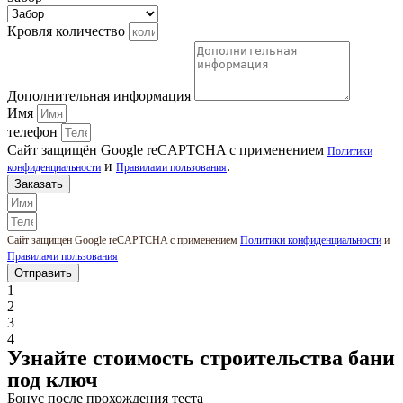
Кровля количество
Дополнительная информация
Имя
телефон
Сайт защищён Google reCAPTCHA с применением
Политики
и
.
конфиденциальности
Правилами пользования
Заказать
Сайт защищён Google reCAPTCHA с применением
Политики конфиденциальности
и
Правилами пользования
Отправить
1
2
3
4
Узнайте стоимость строительства бани
под ключ
Бонус после прохождения теста